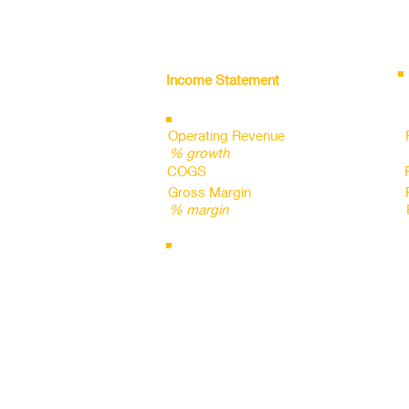
Income Statement
all figures in INR cr
Operating Revenue
% growth
COGS
Gross Margin
% margin
Employee Expense
%sales
D&A
%sales
Other Operating Expenses
%sales
Operating Margin
% margin