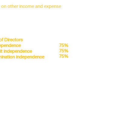
s on other income and expense
of Directors
ependence
75%
75%
it independence
75%
ination independence
g Structure
moter
75%
75%
75%
75%
er