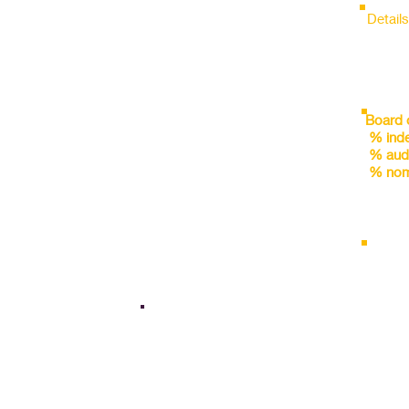
FYx1
FYx4
FYx5
FYx2
FYx3
Detail
FYx1
FYx4
FYx5
FYx2
FYx3
FYx1
FYx4
FYx5
FYx2
FYx3
FYx1
FYx4
FYx5
FYx2
FYx3
FYx1
FYx4
FYx5
FYx2
FYx3
Board 
FYx1
FYx4
FYx5
FYx2
FYx3
% ind
FYx1
FYx4
FYx5
FYx2
FYx3
% aud
FYx1
FYx4
FYx5
FYx2
FYx3
% nom
FYx1
FYx4
FYx5
FYx2
FYx3
FYx1
FYx4
FYx5
FYx2
FYx3
FYx1
FYx4
FYx5
Holdin
FYx2
FYx3
FYx4
FYx5
FYx2
FYx3
% Pro
% FII
% DII
ity/ Premium
Operating Margin Stability
% Oth
and leverage
FYx1
FYx4
FYx5
FYx2
FYx3