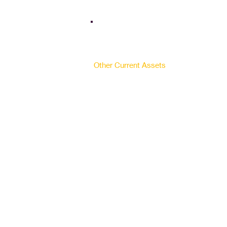
Bank Balances & Marketables
Investments
Inventories
days of inventories
Receivables
days of receivables
Other Current Assets