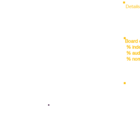
FYx1
FYx4
FYx5
FYx2
FYx3
Detail
FYx1
FYx4
FYx5
FYx2
FYx3
FYx1
FYx4
FYx5
FYx2
FYx3
FYx1
FYx4
FYx5
FYx2
FYx3
FYx1
FYx4
FYx5
FYx2
FYx3
Board 
FYx1
FYx4
FYx5
FYx2
FYx3
% ind
FYx1
FYx4
FYx5
FYx2
FYx3
% aud
FYx1
FYx4
FYx5
FYx2
FYx3
% nom
FYx1
FYx4
FYx5
FYx2
FYx3
FYx1
FYx4
FYx5
FYx2
FYx3
FYx1
FYx4
FYx5
Holdin
FYx2
FYx3
FYx4
FYx5
FYx2
FYx3
% Pro
% FII
% DII
ity/ Premium
Operating Margin Stability
% Oth
and leverage
FYx1
FYx4
FYx5
FYx2
FYx3