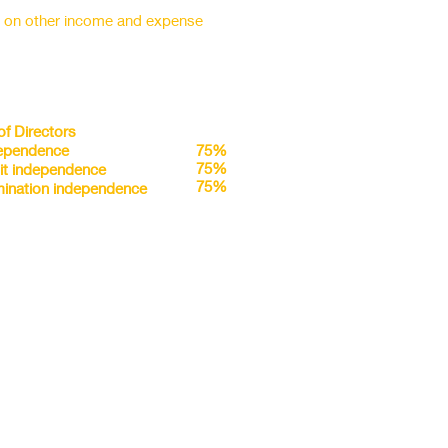
s on other income and expense
of Directors
ependence
75%
75%
it independence
75%
ination independence
g Structure
moter
75%
75%
75%
75%
er