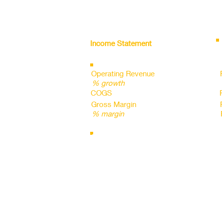
Income Statement
all figures in INR cr
Operating Revenue
% growth
COGS
Gross Margin
% margin
Employee Expense
%sales
D&A
%sales
Other Operating Expenses
%sales
Operating Margin
% margin