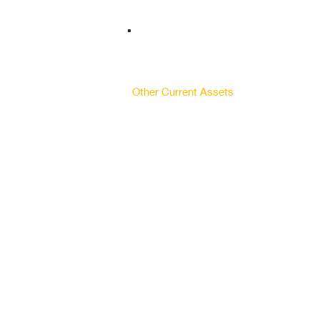
Bank Balances & Marketables
Investments
Inventories
days of inventories
Receivables
days of receivables
Other Current Assets