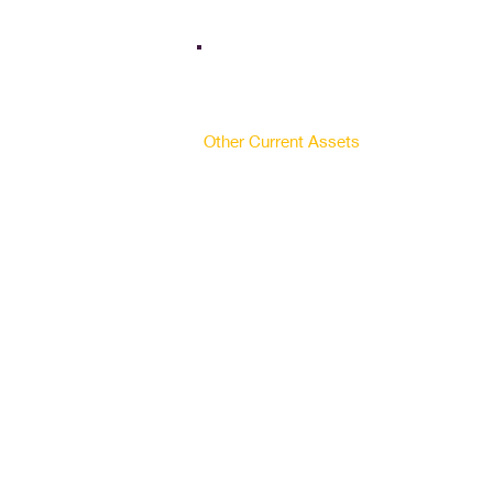
Bank Balances & Marketables
Investments
Inventories
days of inventories
Receivables
days of receivables
Other Current Assets