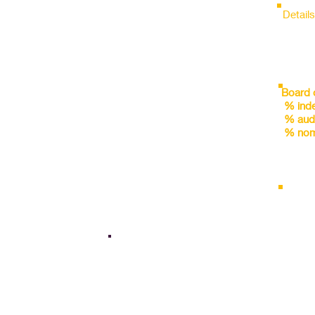
FYx1
FYx4
FYx5
FYx2
FYx3
Detail
FYx1
FYx4
FYx5
FYx2
FYx3
FYx1
FYx4
FYx5
FYx2
FYx3
FYx1
FYx4
FYx5
FYx2
FYx3
FYx1
FYx4
FYx5
FYx2
FYx3
Board 
FYx1
FYx4
FYx5
FYx2
FYx3
% ind
FYx1
FYx4
FYx5
FYx2
FYx3
% aud
FYx1
FYx4
FYx5
FYx2
FYx3
% nom
FYx1
FYx4
FYx5
FYx2
FYx3
FYx1
FYx4
FYx5
FYx2
FYx3
FYx1
FYx4
FYx5
Holdin
FYx2
FYx3
FYx4
FYx5
FYx2
FYx3
% Pro
% FII
% DII
ity/ Premium
Operating Margin Stability
% Oth
and leverage
FYx1
FYx4
FYx5
FYx2
FYx3