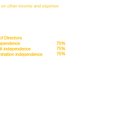
s on other income and expense
of Directors
ependence
75%
75%
it independence
75%
ination independence
g Structure
moter
75%
75%
75%
75%
er