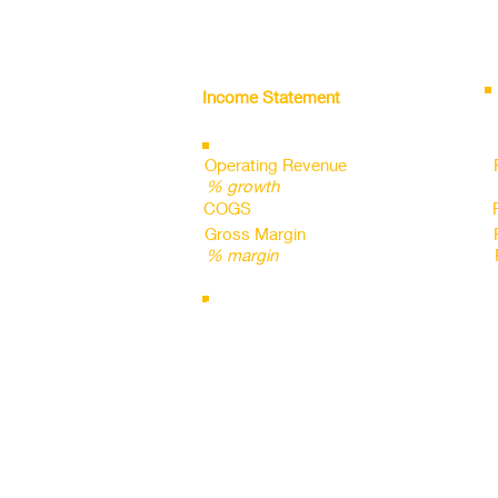
Income Statement
all figures in INR cr
Operating Revenue
% growth
COGS
Gross Margin
% margin
Employee Expense
%sales
D&A
%sales
Other Operating Expenses
%sales
Operating Margin
% margin